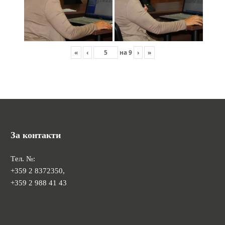
«
‹
на
9
›
»
За контакти
Tел. №:
+359 2 8372350,
+359 2 988 41 43